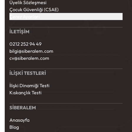
Üyelik Sözleşmesi
Çocuk Güvenliği (CSAE)
Çerez Ayarları
İLETİŞİM
0212 252 94 49
bilgi@siberalem.com
cv@siberalem.com
İLİŞKİ TESTLERİ
İlişki Dinamiği Testi
Kıskançlık Testi
SİBERALEM
Anasayfa
Blog