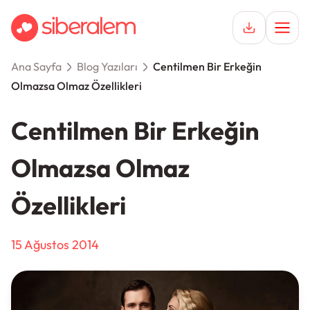
Ana Sayfa
Blog Yazıları
Centilmen Bir Erkeğin
Keşfet
Olmazsa Olmaz Özellikleri
Hemen Üye Ol
Hikayeler
Centilmen Bir Erkeğin
Giriş Yap
İlişkiler
Olmazsa Olmaz
Destek
Özellikleri
15 Ağustos 2014