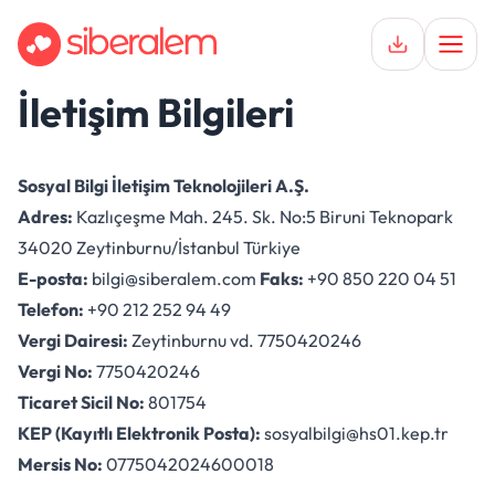
İletişim Bilgileri
Keşfet
Hikayeler
Sosyal Bilgi İletişim Teknolojileri A.Ş.
Adres:
Kazlıçeşme Mah. 245. Sk. No:5 Biruni Teknopark
İlişkiler
34020 Zeytinburnu/İstanbul Türkiye
Destek
E-posta:
bilgi@siberalem.com
Faks:
+90 850 220 04 51
Telefon:
+90 212 252 94 49
Vergi Dairesi:
Zeytinburnu vd. 7750420246
Vergi No:
7750420246
Ticaret Sicil No:
801754
KEP (Kayıtlı Elektronik Posta):
sosyalbilgi@hs01.kep.tr
Mersis No:
0775042024600018