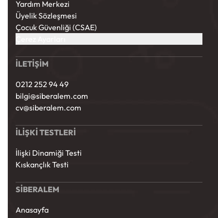
Yardım Merkezi
Üyelik Sözleşmesi
Çocuk Güvenliği (CSAE)
Çerez Ayarları
İLETİŞİM
0212 252 94 49
bilgi@siberalem.com
cv@siberalem.com
İLİŞKİ TESTLERİ
İlişki Dinamiği Testi
Kıskançlık Testi
SİBERALEM
Anasayfa