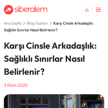
Ana Sayfa
Blog Yazıları
Karşı Cinsle Arkadaşlık:
Keşfet
Sağlıklı Sınırlar Nasıl Belirlenir?
Hemen Üye Ol
Hikayeler
Karşı Cinsle Arkadaşlık:
Giriş Yap
İlişkiler
Sağlıklı Sınırlar Nasıl
Destek
Belirlenir?
3 Ekim 2025