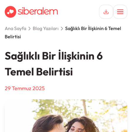
Ana Sayfa
Blog Yazıları
Sağlıklı Bir İlişkinin 6 Temel
Keşfet
Belirtisi
Hemen Üye Ol
Hikayeler
Sağlıklı Bir İlişkinin 6
Giriş Yap
İlişkiler
Temel Belirtisi
Destek
29 Temmuz 2025