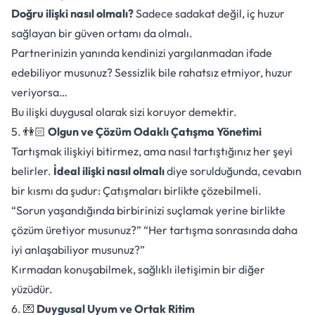
Doğru ilişki nasıl olmalı?
Sadece sadakat değil, iç huzur
sağlayan bir güven ortamı da olmalı.
Partnerinizin yanında kendinizi yargılanmadan ifade
edebiliyor musunuz? Sessizlik bile rahatsız etmiyor, huzur
veriyorsa…
Bu ilişki duygusal olarak sizi koruyor demektir.
5. 👫🏻
Olgun ve Çözüm Odaklı Çatışma Yönetimi
Tartışmak ilişkiyi bitirmez, ama nasıl tartıştığınız her şeyi
belirler.
İdeal ilişki nasıl olmalı
diye sorulduğunda, cevabın
bir kısmı da şudur: Çatışmaları birlikte çözebilmeli.
“Sorun yaşandığında birbirinizi suçlamak yerine birlikte
çözüm üretiyor musunuz?” “Her tartışma sonrasında daha
iyi anlaşabiliyor musunuz?”
Kırmadan konuşabilmek, sağlıklı iletişimin bir diğer
yüzüdür.
6. 💌
Duygusal Uyum ve Ortak Ritim