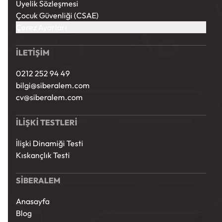
Üyelik Sözleşmesi
Çocuk Güvenliği (CSAE)
Çerez Ayarları
İLETİŞİM
0212 252 94 49
bilgi@siberalem.com
cv@siberalem.com
İLİŞKİ TESTLERİ
İlişki Dinamiği Testi
Kıskançlık Testi
SİBERALEM
Anasayfa
Blog