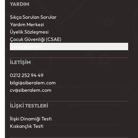
YARDIM
Sıkça Sorulan Sorular
Yardım Merkezi
Üyelik Sözleşmesi
Çocuk Güvenliği (CSAE)
Çerez Ayarları
İLETİŞİM
0212 252 94 49
bilgi@siberalem.com
cv@siberalem.com
İLİŞKİ TESTLERİ
İlişki Dinamiği Testi
Kıskançlık Testi