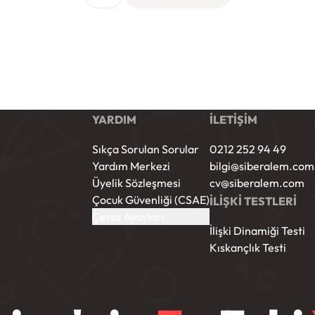
YARDIM
İLETİŞİM
Sıkça Sorulan Sorular
0212 252 94 49
Yardım Merkezi
bilgi@siberalem.com
Üyelik Sözleşmesi
cv@siberalem.com
Çocuk Güvenliği (CSAE)
İLİŞKİ TESTLERİ
Çerez Ayarları
İlişki Dinamiği Testi
Kıskançlık Testi