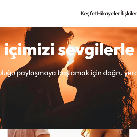
Keşfet
Hikayeler
İlişkile
 içimizi sevgilerle 
uluğu paylaşmaya başlamak için doğru yerd