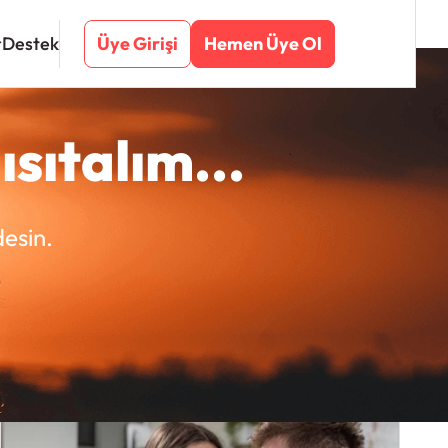
Üye Girişi
Hemen Üye Ol
r
Destek
ısıtalım...
esin.